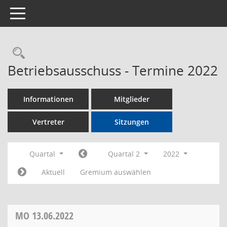
Toggle navigation
Rechercheauswahl
Betriebsausschuss - Termine 2022
Informationen
Mitglieder
Vertreter
Sitzungen
Quartal
Quartal 2
2022
Aktuell
Gremium auswählen
MO
13.06.2022