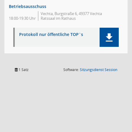
Betriebsausschuss
Vechta, Burgstraße 6, 49377 Vechta
18:00-19:30 Uhr
Ratssaal im Rathaus
Protokoll nur öffentliche TOP`s
(Wird in
1 Satz
Software:
Sitzungsdienst
Session