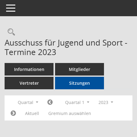
Toggle navigation
Rechercheauswahl
Ausschuss für Jugend und Sport -
Termine 2023
Informationen
Mitglieder
Vertreter
Sitzungen
Quartal
Quartal 1
2023
Aktuell
Gremium auswählen