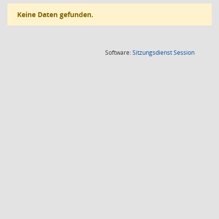
Keine Daten gefunden.
(Wird in
Software:
Sitzungsdienst
Session