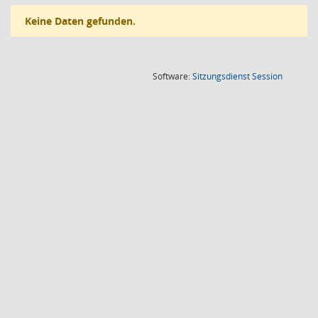
Keine Daten gefunden.
(Wird in
Software:
Sitzungsdienst
Session