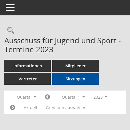
Toggle navigation
Rechercheauswahl
Ausschuss für Jugend und Sport -
Termine 2023
Informationen
Mitglieder
Vertreter
Sitzungen
Quartal
Quartal 1
2023
Aktuell
Gremium auswählen