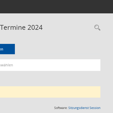
- Termine 2024
Rec
en
swählen
(Wird in
Software:
Sitzungsdienst
Session