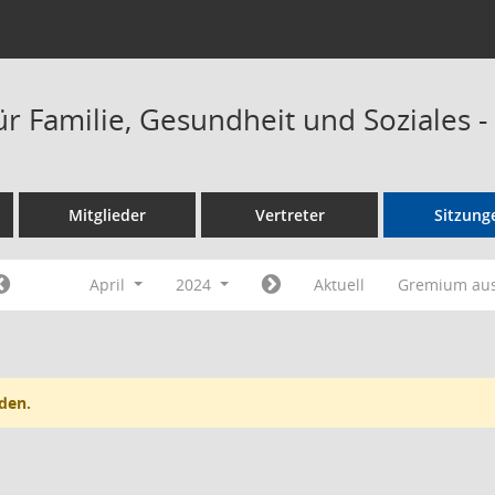
ür Familie, Gesundheit und Soziales 
Mitglieder
Vertreter
Sitzung
April
2024
Aktuell
Gremium au
den.