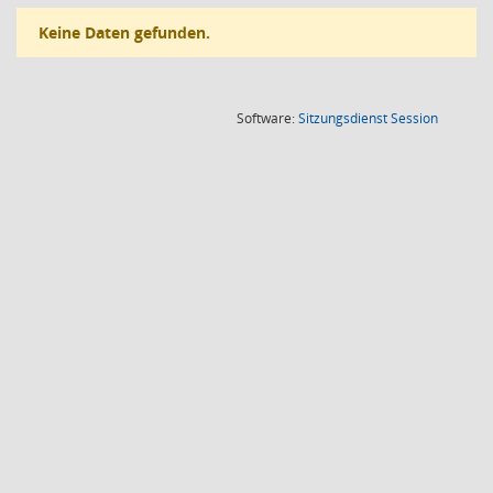
Keine Daten gefunden.
(Wird in
Software:
Sitzungsdienst
Session