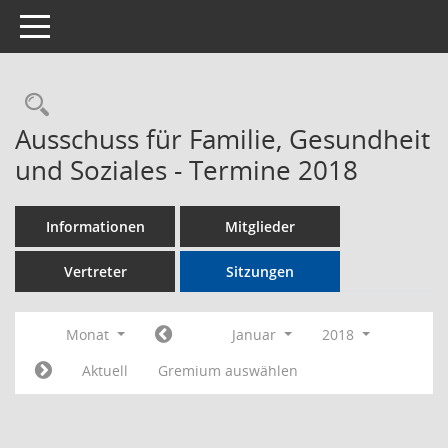
Toggle navigation
Rechercheauswahl
Ausschuss für Familie, Gesundheit
und Soziales - Termine 2018
Informationen
Mitglieder
Vertreter
Sitzungen
Monat
Januar
2018
Aktuell
Gremium auswählen