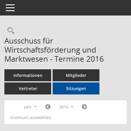
Toggle navigation
Rechercheauswahl
Ausschuss für
Wirtschaftsförderung und
Marktwesen - Termine 2016
Informationen
Mitglieder
Vertreter
Sitzungen
Jahr
2016
Gremium auswählen