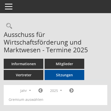
Toggle navigation
Rechercheauswahl
Ausschuss für
Wirtschaftsförderung und
Marktwesen - Termine 2025
Informationen
Mitglieder
Vertreter
Sitzungen
Jahr
2025
Gremium auswählen