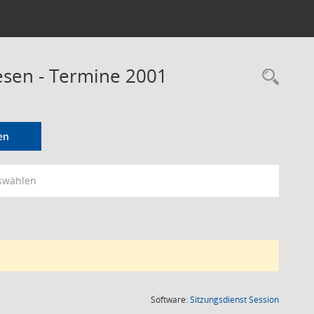
esen - Termine 2001
Rec
en
swählen
(Wird in
Software:
Sitzungsdienst
Session