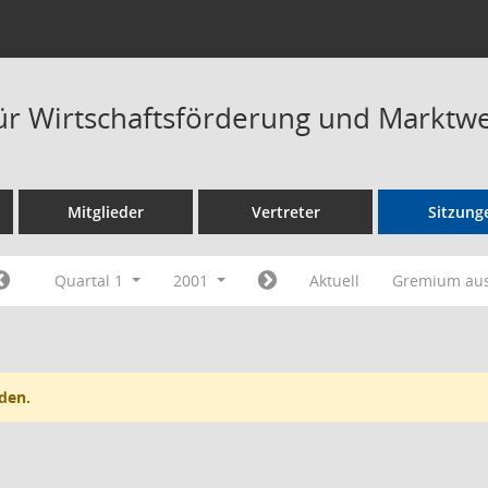
ür Wirtschaftsförderung und Marktw
Mitglieder
Vertreter
Sitzung
Quartal 1
2001
Aktuell
Gremium au
den.