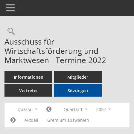
Toggle navigation
Rechercheauswahl
Ausschuss für
Wirtschaftsförderung und
Marktwesen - Termine 2022
Informationen
Mitglieder
Vertreter
Sitzungen
Quartal
Quartal 1
2022
Aktuell
Gremium auswählen