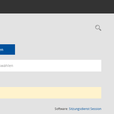
Rec
en
swählen
(Wird in
Software:
Sitzungsdienst
Session