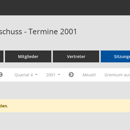
schuss - Termine 2001
Mitglieder
Vertreter
Sitzung
Quartal 4
2001
Aktuell
Gremium au
den.