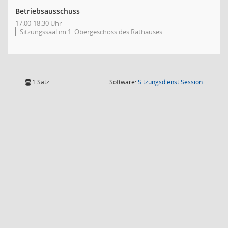
Betriebsausschuss
17:00-18:30 Uhr
Sitzungssaal im 1. Obergeschoss des Rathauses
(Wird in
1 Satz
Software:
Sitzungsdienst
Session