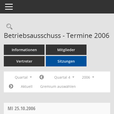
Toggle navigation
Rechercheauswahl
Betriebsausschuss - Termine 2006
Informationen
Mitglieder
Vertreter
Sitzungen
Quartal
Quartal 4
2006
Aktuell
Gremium auswählen
MI
25.10.2006