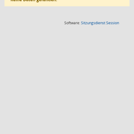
(Wird in
Software:
Sitzungsdienst
Session