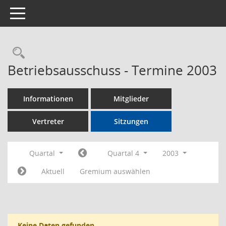
Toggle navigation
Rechercheauswahl
Betriebsausschuss - Termine 2003
Informationen
Mitglieder
Vertreter
Sitzungen
Quartal
Quartal 4
2003
Aktuell
Gremium auswählen
Keine Daten gefunden.