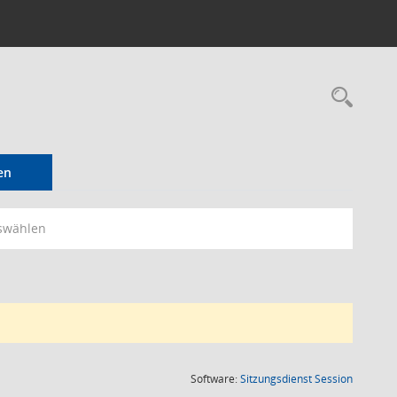
Rec
en
swählen
(Wird in
Software:
Sitzungsdienst
Session