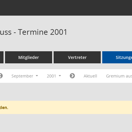
uss - Termine 2001
Mitglieder
Vertreter
Sitzung
September
2001
Aktuell
Gremium au
den.