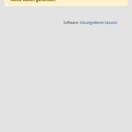
(Wird in
Software:
Sitzungsdienst
Session