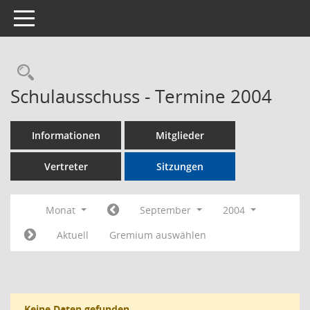
Toggle navigation
Rechercheauswahl
Schulausschuss - Termine 2004
Informationen
Mitglieder
Vertreter
Sitzungen
Monat
September
2004
Aktuell
Gremium auswählen
Keine Daten gefunden.