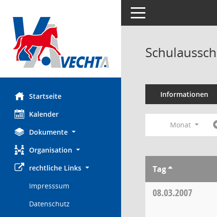
Toggle navigation
Schulaussch
Informationen
Startseite
Kalender
Monat
Dokumente
Organisation
rechtliche Links
Tag
Impresssum
08.03.2007
Datenschutz