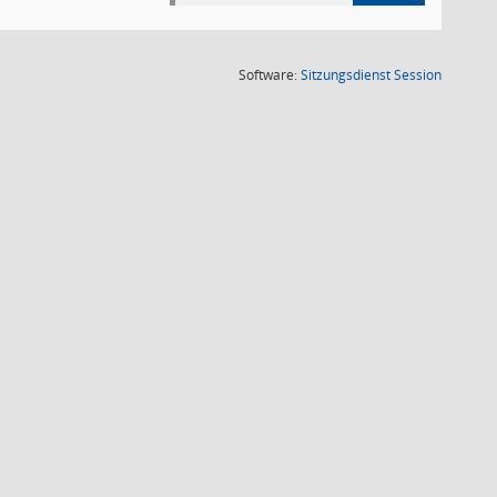
(Wird in
Software:
Sitzungsdienst
Session