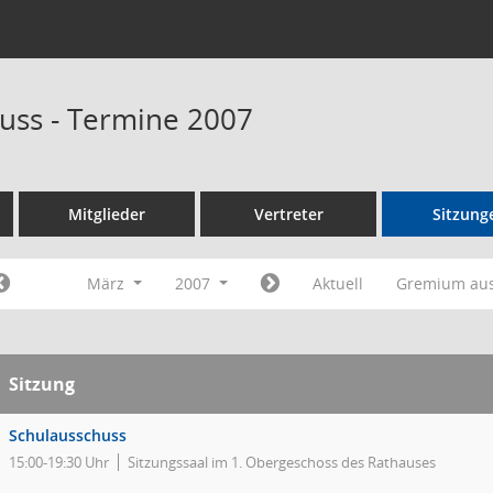
uss - Termine 2007
Mitglieder
Vertreter
Sitzung
März
2007
Aktuell
Gremium au
Sitzung
Schulausschuss
15:00-19:30 Uhr
Sitzungssaal im 1. Obergeschoss des Rathauses