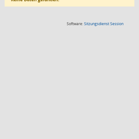
(Wird in
Software:
Sitzungsdienst
Session