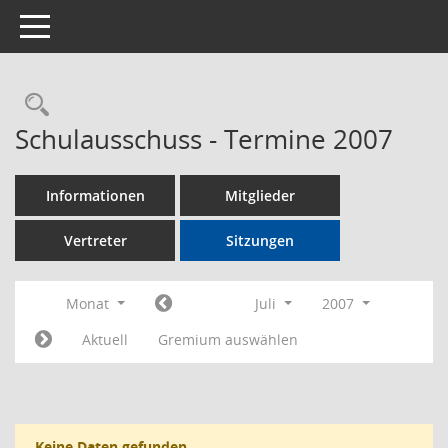
Toggle navigation
Rechercheauswahl
Schulausschuss - Termine 2007
Informationen
Mitglieder
Vertreter
Sitzungen
Monat
Juli
2007
Aktuell
Gremium auswählen
Keine Daten gefunden.