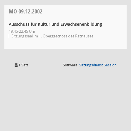
MO
09.12.2002
Ausschuss für Kultur und Erwachsenenbildung
19:45-22:45 Uhr
Sitzungssaal im 1. Obergeschoss des Rathauses
(Wird in
1 Satz
Software:
Sitzungsdienst
Session