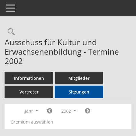
Toggle navigation
Rechercheauswahl
Ausschuss für Kultur und
Erwachsenenbildung - Termine
2002
Informationen
Mitglieder
Vertreter
Sitzungen
Jahr
2002
Gremium auswählen