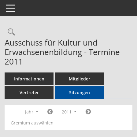
Toggle navigation
Rechercheauswahl
Ausschuss für Kultur und
Erwachsenenbildung - Termine
2011
Informationen
Mitglieder
Vertreter
Sitzungen
Jahr
2011
Gremium auswählen