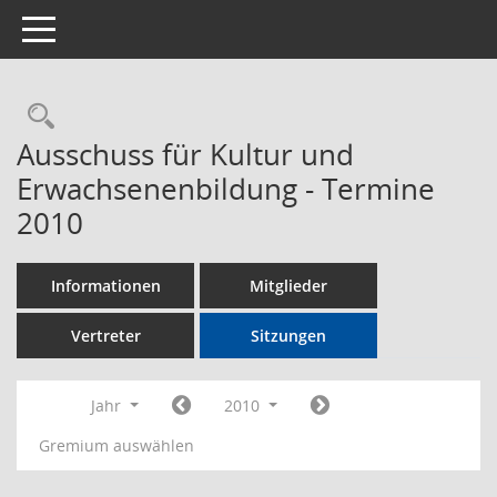
Toggle navigation
Rechercheauswahl
Ausschuss für Kultur und
Erwachsenenbildung - Termine
2010
Informationen
Mitglieder
Vertreter
Sitzungen
Jahr
2010
Gremium auswählen