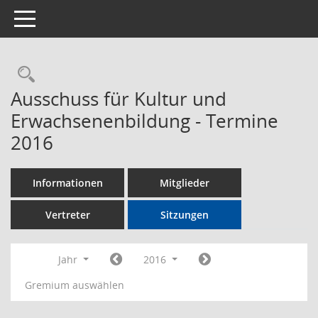
Toggle navigation
Rechercheauswahl
Ausschuss für Kultur und
Erwachsenenbildung - Termine
2016
Informationen
Mitglieder
Vertreter
Sitzungen
Jahr
2016
Gremium auswählen