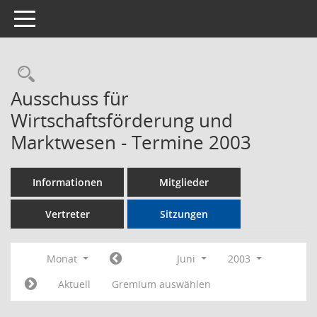
Toggle navigation
Rechercheauswahl
Ausschuss für
Wirtschaftsförderung und
Marktwesen - Termine 2003
Informationen
Mitglieder
Vertreter
Sitzungen
Monat
Juni
2003
Aktuell
Gremium auswählen