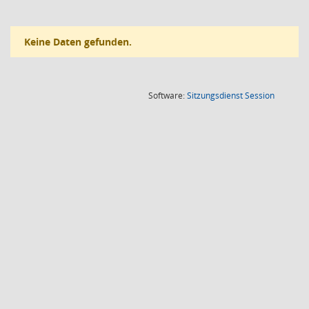
Keine Daten gefunden.
(Wird in
Software:
Sitzungsdienst
Session