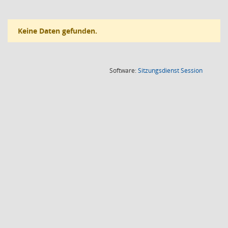
Keine Daten gefunden.
(Wird in
Software:
Sitzungsdienst
Session