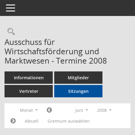
Toggle navigation
Rechercheauswahl
Ausschuss für
Wirtschaftsförderung und
Marktwesen - Termine 2008
Informationen
Mitglieder
Vertreter
Sitzungen
Monat
Juni
2008
Aktuell
Gremium auswählen