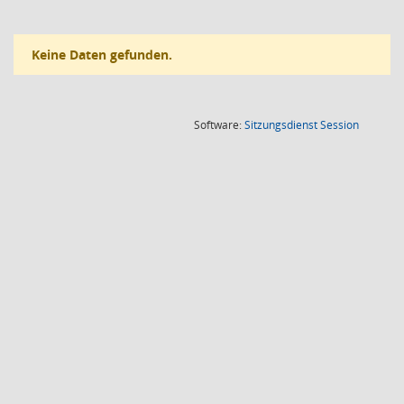
Keine Daten gefunden.
(Wird in
Software:
Sitzungsdienst
Session