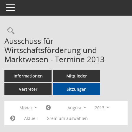
Toggle navigation
Rechercheauswahl
Ausschuss für
Wirtschaftsförderung und
Marktwesen - Termine 2013
Informationen
Mitglieder
Vertreter
Sitzungen
Monat
August
2013
Aktuell
Gremium auswählen