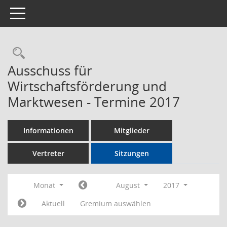
Toggle navigation
Rechercheauswahl
Ausschuss für
Wirtschaftsförderung und
Marktwesen - Termine 2017
Informationen
Mitglieder
Vertreter
Sitzungen
Monat
August
2017
Aktuell
Gremium auswählen