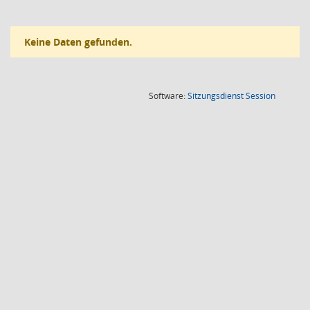
Keine Daten gefunden.
(Wird in
Software:
Sitzungsdienst
Session