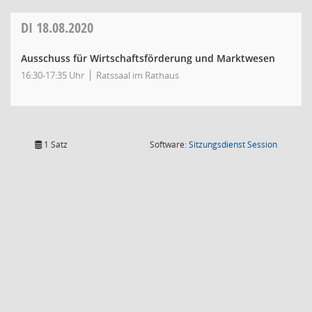
DI
18.08.2020
Ausschuss für Wirtschaftsförderung und Marktwesen
16:30-17:35 Uhr
Ratssaal im Rathaus
(Wird in
1 Satz
Software:
Sitzungsdienst
Session