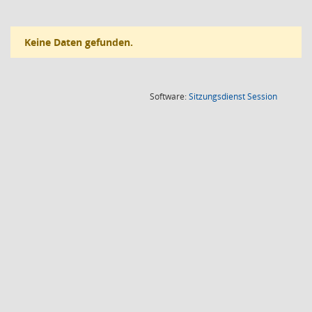
Keine Daten gefunden.
(Wird in
Software:
Sitzungsdienst
Session