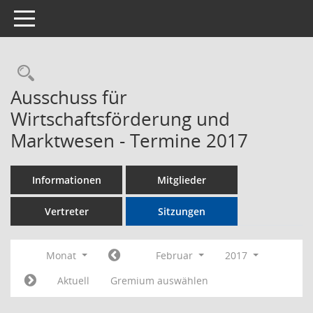
Toggle navigation
Rechercheauswahl
Ausschuss für
Wirtschaftsförderung und
Marktwesen - Termine 2017
Informationen
Mitglieder
Vertreter
Sitzungen
Monat
Februar
2017
Aktuell
Gremium auswählen