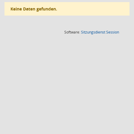
Keine Daten gefunden.
(Wird in
Software:
Sitzungsdienst
Session