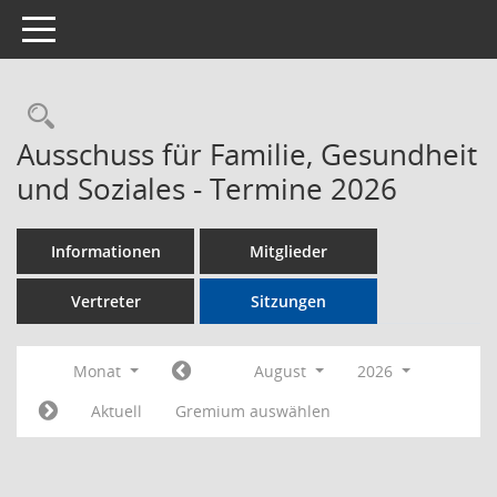
Toggle navigation
Rechercheauswahl
Ausschuss für Familie, Gesundheit
und Soziales - Termine 2026
Informationen
Mitglieder
Vertreter
Sitzungen
Monat
August
2026
Aktuell
Gremium auswählen