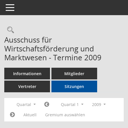
Toggle navigation
Rechercheauswahl
Ausschuss für
Wirtschaftsförderung und
Marktwesen - Termine 2009
Informationen
Mitglieder
Vertreter
Sitzungen
Quartal
Quartal 1
2009
Aktuell
Gremium auswählen