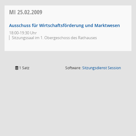
MI
25.02.2009
Ausschuss für Wirtschaftsförderung und Marktwesen
18:00-19:30 Uhr
Sitzungssaal im 1. Obergeschoss des Rathauses
(Wird in
1 Satz
Software:
Sitzungsdienst
Session