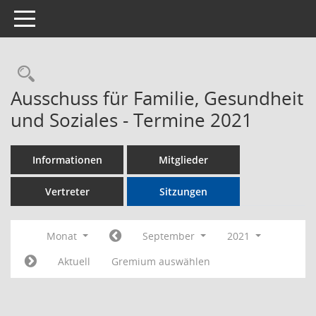
Toggle navigation
Rechercheauswahl
Ausschuss für Familie, Gesundheit
und Soziales - Termine 2021
Informationen
Mitglieder
Vertreter
Sitzungen
Monat
September
2021
Aktuell
Gremium auswählen