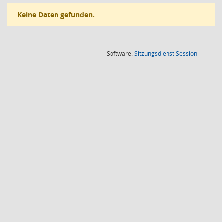
Keine Daten gefunden.
(Wird in
Software:
Sitzungsdienst
Session