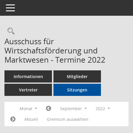
Toggle navigation
Rechercheauswahl
Ausschuss für
Wirtschaftsförderung und
Marktwesen - Termine 2022
Informationen
Mitglieder
Vertreter
Sitzungen
Monat
September
2022
Aktuell
Gremium auswählen