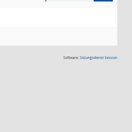
(Wird in
Software:
Sitzungsdienst
Session