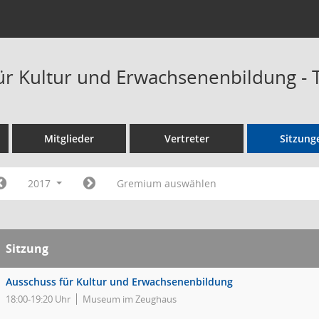
ür Kultur und Erwachsenenbildung -
Mitglieder
Vertreter
Sitzung
2017
Gremium auswählen
Sitzung
Ausschuss für Kultur und Erwachsenenbildung
18:00-19:20 Uhr
Museum im Zeughaus